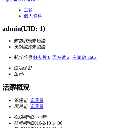
主題
個人資料
admin
(UID: 1)
郵箱狀態
未驗證
視頻認證
未認證
統計信息
好友數 0
|
回帖數 2
|
主題數 2662
性別
保密
生日
-
活躍概況
管理組
管理員
用戶組
管理員
在線時間
34 小時
註冊時間
2016-2-19 14:36