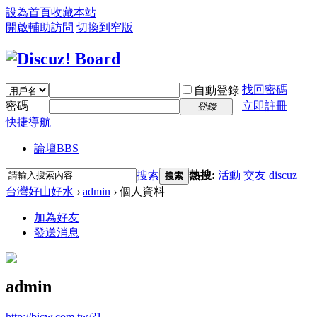
設為首頁
收藏本站
開啟輔助訪問
切換到窄版
找回密碼
自動登錄
密碼
立即註冊
登錄
快捷導航
論壇
BBS
搜索
熱搜:
活動
交友
discuz
搜索
台灣好山好水
›
admin
›
個人資料
加為好友
發送消息
admin
http://bicw.com.tw/?1