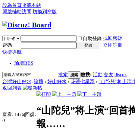
設為首頁
收藏本站
開啟輔助訪問
切換到窄版
找回密碼
自動登錄
密碼
立即註冊
登錄
快捷導航
論壇
BBS
搜索
熱搜:
活動
交友
discuz
搜索
台灣好山好水
»
論壇
›
好山好水
›
花蓮七星潭
›
“山陀兒”将上演“
返回列表
“山陀兒”将上演“回首
查看:
1476
|
回復:
0
報……