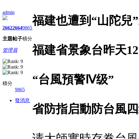
admin
福建也遭到“山陀兒
2662
2664
9865
主題
帖子
積分
福建省景象台昨天1
管理員
“台風預警Ⅳ级”
積分
9865
發消息
省防指启動防台風四
请大師實時存眷台風