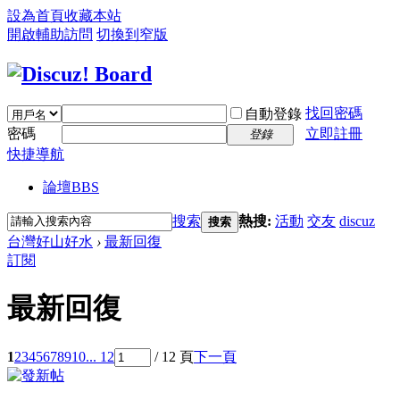
設為首頁
收藏本站
開啟輔助訪問
切換到窄版
找回密碼
自動登錄
密碼
立即註冊
登錄
快捷導航
論壇
BBS
搜索
熱搜:
活動
交友
discuz
搜索
台灣好山好水
›
最新回復
訂閱
最新回復
1
2
3
4
5
6
7
8
9
10
... 12
/ 12 頁
下一頁