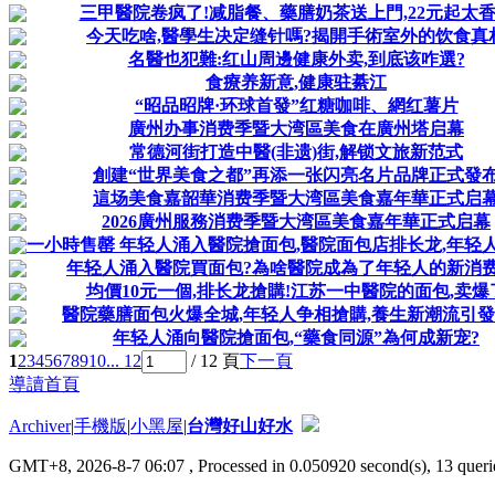
三甲醫院卷疯了!减脂餐、藥膳奶茶送上門,22元起太
今天吃啥,醫學生决定缝针嗎?揭開手術室外的饮食真
名醫也犯難:红山周邊健康外卖,到底该咋選?
食療养新意,健康驻綦江
“昭品昭牌·环球首發”红糖咖啡、網红薯片
廣州办事消费季暨大湾區美食在廣州塔启幕
常德河街打造中醫(非遗)街,解锁文旅新范式
創建“世界美食之都”再添一张闪亮名片品牌正式發
這场美食嘉韶華消费季暨大湾區美食嘉年華正式启
2026廣州服務消费季暨大湾區美食嘉年華正式启幕
一小時售罄 年轻人涌入醫院搶面包,醫院面包店排长龙,年轻人為
年轻人涌入醫院買面包?為啥醫院成為了年轻人的新消费
均價10元一個,排长龙搶購!江苏一中醫院的面包,卖爆
醫院藥膳面包火爆全城,年轻人争相搶購,養生新潮流引
年轻人涌向醫院搶面包,“藥食同源”為何成新宠?
1
2
3
4
5
6
7
8
9
10
... 12
/ 12 頁
下一頁
導讀首頁
Archiver
|
手機版
|
小黑屋
|
台灣好山好水
GMT+8, 2026-8-7 06:07
, Processed in 0.050920 second(s), 13 querie