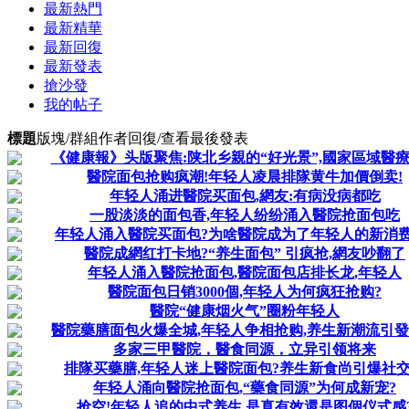
最新熱門
最新精華
最新回復
最新發表
搶沙發
我的帖子
標題
版塊/群組
作者
回復/查看
最後發表
《健康報》头版聚焦:陕北乡親的“好光景”,國家區域醫
醫院面包抢购疯潮!年轻人凌晨排隊黄牛加價倒卖!
年轻人涌进醫院买面包,網友:有病没病都吃
一股淡淡的面包香,年轻人纷纷涌入醫院抢面包吃
年轻人涌入醫院买面包?为啥醫院成为了年轻人的新消费
醫院成網红打卡地?“养生面包” 引疯抢,網友吵翻了
年轻人涌入醫院抢面包,醫院面包店排长龙,年轻人
醫院面包日销3000個,年轻人为何疯狂抢购?
醫院“健康烟火气”圈粉年轻人
醫院藥膳面包火爆全城,年轻人争相抢购,养生新潮流引
多家三甲醫院，醫食同源，立异引领将来
排隊买藥膳,年轻人迷上醫院面包?养生新食尚引爆社
年轻人涌向醫院抢面包,“藥食同源”为何成新宠?
抢空!年轻人追的中式养生,是真有效還是图個仪式感