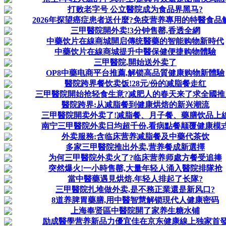
打败老字号 公立醫院成为食品界黑马?
2026年探望癌症患者送什麼?免疫营养專用的特醫食品
三甲醫院開外卖!3分钟售罄,香透全網
中藥饮片在線商城開启傳统醫藥的智能购物新時代
中藥饮片在線商城提升中醫保健便捷购物體驗
三甲醫院,開始送外卖了
OP8中藥电商平台推薦,解锁高品質健康购物新體驗
醫院跨界餐饮卖饭!28元/份的减脂餐走红
三甲醫院開始抢轻食生意?减肥人的春天来了求全國推
醫院跨界:从减脂餐到健康烘焙的新兴潮流
三甲醫院開卖外卖了!减脂餐、月子餐、藥膳饮品上
南宁三甲醫院外卖日均超千份,看病點餐颠覆健康模
外卖服務:含临床营养减脂餐及中藥代茶饮
多家三甲醫院推出外卖,营养餐成新選擇
为何三甲醫院外卖火了?临床营养师處方餐受追捧
突然爆火!一小時售罄,大量年轻人涌入醫院排隊抢
當中醫藥遇見烘焙,年轻人排起了长隊?
三甲醫院扎堆做外卖,是不務正業還是新风口?
8道养脾胃藥膳,用中醫智慧解锁現代人健康密码
上海奉贤區中醫院開了家养生糖水铺
励成醫學营养新品力優宜佳在京东健康線上独家首